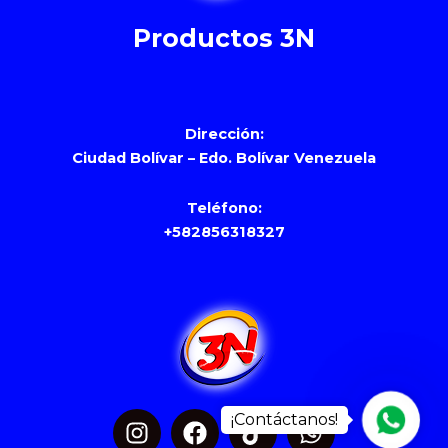
Productos 3N
Dirección:
Ciudad Bolívar – Edo. Bolívar Venezuela
Teléfono:
+582856318327
Whats
I
F
T
W
n
a
i
h