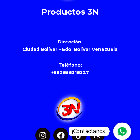
Productos 3N
Dirección:
Ciudad Bolívar – Edo. Bolívar Venezuela
Teléfono:
+582856318327
I
F
T
W
Whats
n
a
i
h