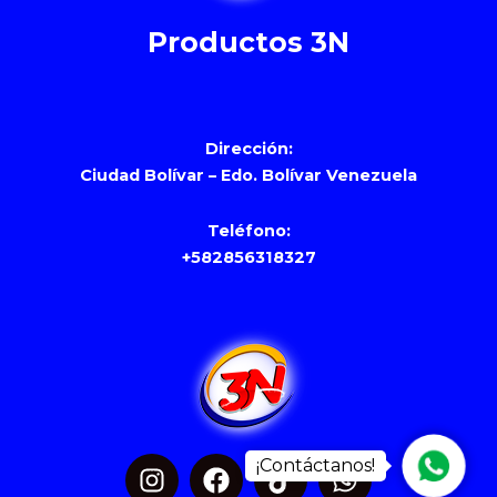
Productos 3N
Dirección:
Ciudad Bolívar – Edo. Bolívar Venezuela
Teléfono:
+582856318327
I
F
T
W
Whats
n
a
i
h