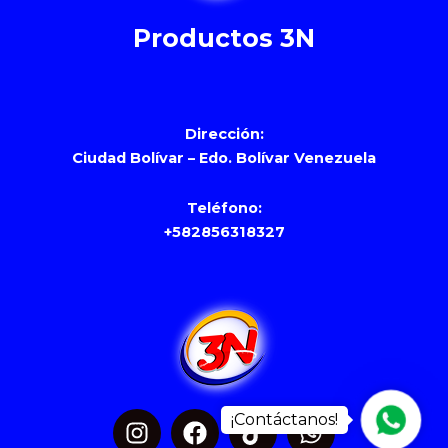
Productos 3N
Dirección:
Ciudad Bolívar – Edo. Bolívar Venezuela
Teléfono:
+582856318327
I
F
T
W
Whats
n
a
i
h